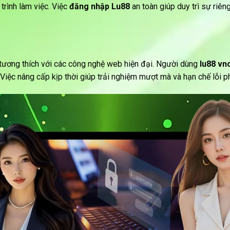
trình làm việc. Việc
đăng nhập Lu88
an toàn giúp duy trì sự riên
 tương thích với các công nghệ web hiện đại. Người dùng
lu88 vn
 Việc nâng cấp kịp thời giúp trải nghiệm mượt mà và hạn chế lỗi ph