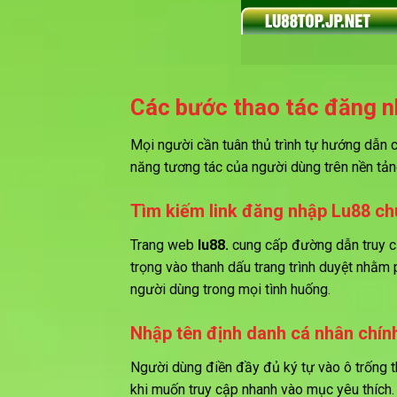
Các bước thao tác đăng n
Mọi người cần tuân thủ trình tự hướng dẫn c
năng tương tác của người dùng trên nền tảng
Tìm kiếm link đăng nhập Lu88 c
Trang web
lu88.
cung cấp đường dẫn truy cập
trọng vào thanh dấu trang trình duyệt nhằm 
người dùng trong mọi tình huống.
Nhập tên định danh cá nhân chín
Người dùng điền đầy đủ ký tự vào ô trống th
khi muốn truy cập nhanh vào mục yêu thích.