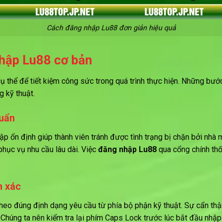
Cách đăng nhập Lu88 đơn giản hiệu quả
hập Lu88 cơ bản
ụ thể để tiết kiệm công sức trong quá trình thực hiện. Những bướ
 kỹ thuật.
huẩn
 ổn định giúp thành viên tránh được tình trạng bị chặn bởi nhà m
phục vụ nhu cầu lâu dài. Việc
đăng nhập Lu88
qua cổng chính thố
h xác
eo đúng định dạng yêu cầu từ phía bộ phận kỹ thuật. Sự cẩn thận 
 Chúng ta nên kiểm tra lại phím Caps Lock trước lúc bắt đầu nhậ