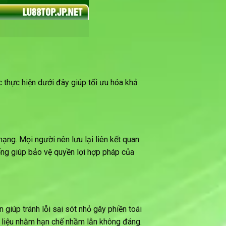
c thực hiện dưới đây giúp tối ưu hóa khả
ạng. Mọi người nên lưu lại liên kết quan
ng giúp bảo vệ quyền lợi hợp pháp của
giúp tránh lỗi sai sót nhỏ gây phiền toái
p liệu nhằm hạn chế nhầm lẫn không đáng.