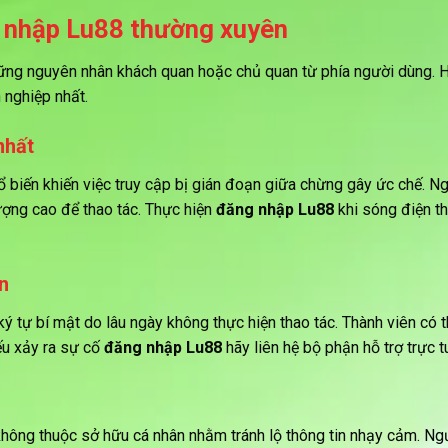
g nhập Lu88 thường xuyên
những nguyên nhân khách quan hoặc chủ quan từ phía người dùng. 
 nghiệp nhất.
nhất
 biến khiến việc truy cập bị gián đoạn giữa chừng gây ức chế. N
ợng cao để thao tác. Thực hiện
đăng nhập Lu88
khi sóng điện th
n
 tự bí mật do lâu ngày không thực hiện thao tác. Thành viên có t
ếu xảy ra sự cố
đăng nhập Lu88
hãy liên hệ bộ phận hỗ trợ trực 
không thuộc sở hữu cá nhân nhằm tránh lộ thông tin nhạy cảm. N