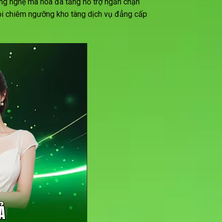
ng nghệ mã hóa đa tầng hỗ trợ ngăn chặn
ội chiêm ngưỡng kho tàng dịch vụ đẳng cấp