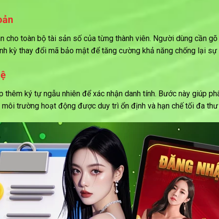
oản
àn cho toàn bộ tài sản số của từng thành viên. Người dùng cần gõ
ịnh kỳ thay đổi mã bảo mật để tăng cường khả năng chống lại sự t
vệ
thêm ký tự ngẫu nhiên để xác nhận danh tính. Bước này giúp phân
, môi trường hoạt động được duy trì ổn định và hạn chế tối đa thư 