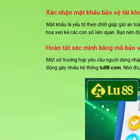
Xác nhận mật khẩu bảo vệ tài kh
Mật khẩu là yếu tố then chốt giúp giữ an to
hoa xen kẽ các con số liên quan. Bạn nên đ
Hoàn tất xác minh bằng mã bảo 
Một số trường hợp yêu cầu người dùng nhập 
động gây nhiễu hệ thống
lu88 com
. Nhờ đó