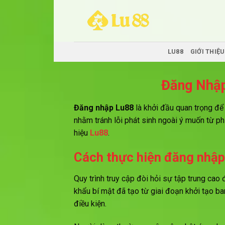
Bỏ
qua
nội
dung
LU88
GIỚI THIỆU
Đăng Nhập
Đăng nhập Lu88
là khởi đầu quan trọng để 
nhằm tránh lỗi phát sinh ngoài ý muốn từ p
hiệu
Lu88
.
Cách thực hiện đăng nhậ
Quy trình truy cập đòi hỏi sự tập trung ca
khẩu bí mật đã tạo từ giai đoạn khởi tạo b
điều kiện.