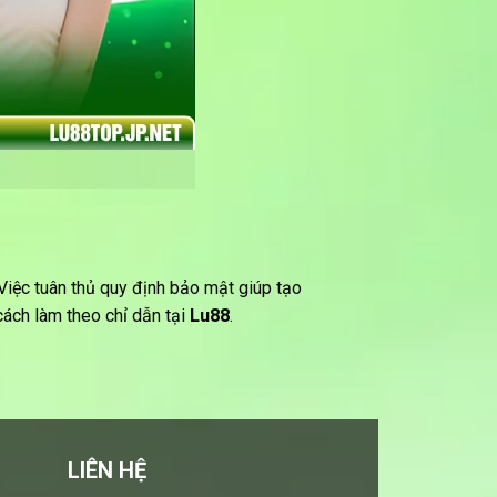
 Việc tuân thủ quy định bảo mật giúp tạo
cách làm theo chỉ dẫn tại
Lu88
.
LIÊN HỆ