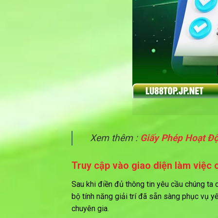
Xem thêm :
Giấy Phép Hoạt Đ
Truy cập vào giao diện làm việc 
Sau khi điền đủ thông tin yêu cầu chúng ta 
bộ tính năng giải trí đã sẵn sàng phục vụ yê
chuyên gia.