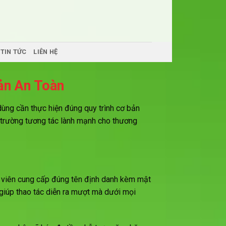
TIN TỨC
LIÊN HỆ
ản An Toàn
dùng cần thực hiện đúng quy trình cơ bản
i trường tương tác lành mạnh cho thương
nh viên cung cấp đúng tên định danh kèm mật
 giúp thao tác diễn ra mượt mà dưới mọi