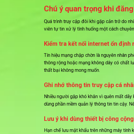
Chú ý quan trọng khi đăn
Quá trình truy cập đôi khi gặp cản trở do 
viên tự tin xử lý tình huống một cách chuyên
Kiểm tra kết nối internet ổn định 
Tín hiệu mạng chập chờn là nguyên nhân phổ
thông rộng hoặc mạng không dây có chất lư
thất bại không mong muốn.
Ghi nhớ thông tin truy cập cá nhâ
Nhiều người gặp khó khăn vì quên mất dãy ký
dùng phần mềm quản lý thông tin tin cậy. N
Lưu ý khi dùng thiết bị công cộng
Hạn chế lưu mật khẩu trên những máy tính 