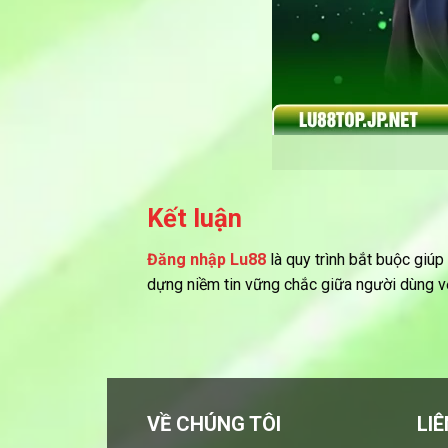
Kết luận
Đăng nhập Lu88
là quy trình bắt buộc giúp
dựng niềm tin vững chắc giữa người dùng vớ
VỀ CHÚNG TÔI
LI