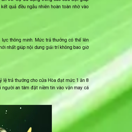
kết quả đều ngẫu nhiên hoàn toàn nhờ vào
 lực thông minh. Mức trả thưởng có thể lên
ới nhất giúp nội dung giải trí không bao giờ
 Tỷ lệ trả thưởng cho cửa Hòa đạt mức 1 ăn 8
i người an tâm đặt niềm tin vào vận may cá