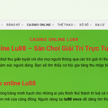
ĐĂNG KÝ
CASINO ONLINE
THỂ THAO
XỔ SỐ
ĐẠI LÝ
CASINO ONLINE LU88
ine Lu88 – Sân Chơi Giải Trí Trực T
út thư giãn tuyệt vời cho mọi người thông qua các trò giải trí th
cảm xúc người dùng. Bạn sẽ tìm thấy cơ hội gia tăng thu nhập 
o online Lu88
ông bằng minh bạch cho những ai yêu thích thử thách trí tuệ cá n
đam mê của cộng đồng. Người dùng tại
lu88 vnco
dễ dàng tìm thấ