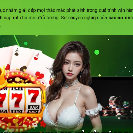
tục nhằm giải đáp mọi thắc mắc phát sinh trong quá trình vận hàn
ịch nạp rút cho mọi đối tượng. Sự chuyên nghiệp của
casino onl
.