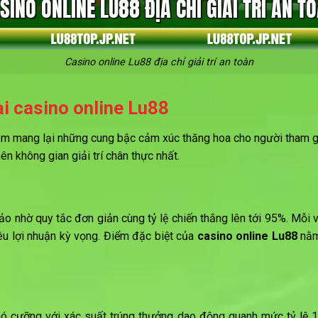
Casino online Lu88 địa chỉ giải trí an toàn
i casino online Lu88
hằm mang lại những cung bậc cảm xúc thăng hoa cho người tham 
n không gian giải trí chân thực nhất.
ảo nhờ quy tắc đơn giản cùng tỷ lệ chiến thắng lên tới 95%. Mỗi 
êu lợi nhuận kỳ vọng. Điểm đặc biệt của
casino online Lu88
nằm
ó cưỡng với xác suất trúng thưởng dao động quanh mức tỷ lệ 1