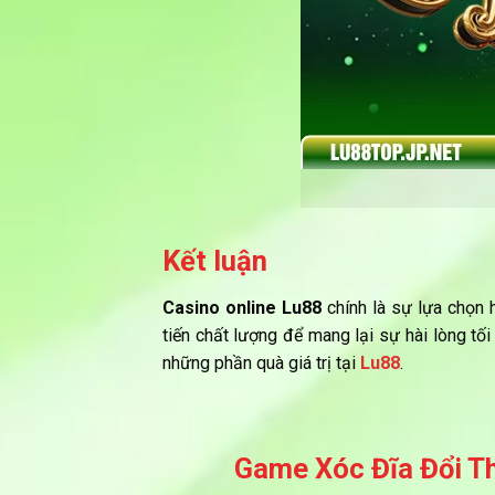
Kết luận
Casino online Lu88
chính là sự lựa chọn 
tiến chất lượng để mang lại sự hài lòng tố
những phần quà giá trị tại
Lu88
.
Game Xóc Đĩa Đổi T