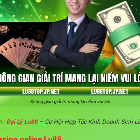
Không gian giải trí mang lại niềm vui lớn
 :
Đại Lý Lu88
– Cơ Hội Hợp Tác Kinh Doanh Sinh L
asino online Lu88