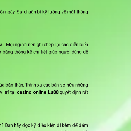
ỗi ngày. Sự chuẩn bị kỹ lưỡng về mặt thông
i. Mọi người nên ghi chép lại các diễn biến
bảng thống kê chi tiết giúp người dùng dễ
của bản thân. Tránh xa các bàn sở hữu những
ị trí tại
casino online Lu88
quyết định rất
hí. Bạn hãy đọc kỹ điều kiện đi kèm để đảm