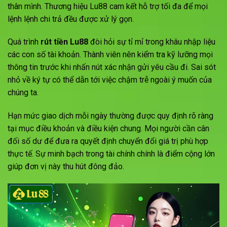
thân mình. Thương hiệu Lu88 cam kết hỗ trợ tối đa để mọi
lệnh lệnh chi trả đều được xử lý gọn.
Quá trình
rút tiền Lu88
đòi hỏi sự tỉ mỉ trong khâu nhập liệu
các con số tài khoản. Thành viên nên kiểm tra kỹ lưỡng mọi
thông tin trước khi nhấn nút xác nhận gửi yêu cầu đi. Sai sót
nhỏ về ký tự có thể dẫn tới việc chậm trễ ngoài ý muốn của
chúng ta.
Hạn mức giao dịch mỗi ngày thường được quy định rõ ràng
tại mục điều khoản và điều kiện chung. Mọi người cần cân
đối số dư để đưa ra quyết định chuyển đổi giá trị phù hợp
thực tế. Sự minh bạch trong tài chính chính là điểm cộng lớn
giúp đơn vị này thu hút đông đảo.