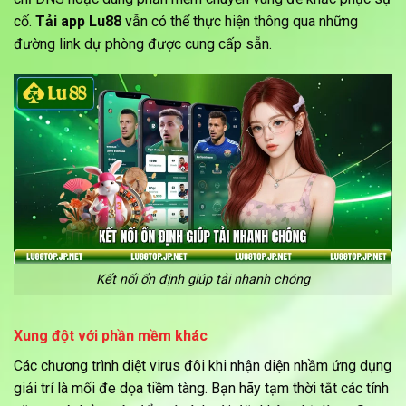
cố.
Tải app Lu88
vẫn có thể thực hiện thông qua những
đường link dự phòng được cung cấp sẵn.
Kết nối ổn định giúp tải nhanh chóng
Xung đột với phần mềm khác
Các chương trình diệt virus đôi khi nhận diện nhầm ứng dụng
giải trí là mối đe dọa tiềm tàng. Bạn hãy tạm thời tắt các tính