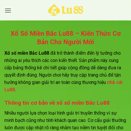
Bỏ
qua
nội
dung
Xổ Số Miền Bắc Lu88 – Kiến Thức Cơ
Bản Cho Người Mới
Xổ số miền Bắc Lu88
đã trở thành điểm đến lý tưởng cho
những ai yêu thích các con kiến thiết. Sản phẩm này cung
cấp bảng thống kê chi tiết giúp cộng đồng dễ dàng đưa ra
quyết định đúng. Người chơi hãy truy cập trang chủ để tận
hưởng không gian giải trí an toàn cùng thương hiệu
nhà cái
Lu88
.
Thông tin cơ bản về xổ số miền Bắc Lu88
Nhiều người lựa chọn loại hình giải trí truyền thống vì sự
minh bạch cũng như tính khách quan cao. Cơ cấu giải thưởng
luôn được cập nhật rõ ràng nhằm tạo niềm tin tuyệt đối cho