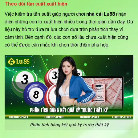
Theo dõi tần suất xuất hiện
Việc kiểm tra tần suất giúp người chơi
nhà cái Lu88
nhận
diện những con lô xuất hiện nhiều trong thời gian gần đây. Dữ
liệu này hỗ trợ đưa ra lựa chọn dựa trên phân tích thay vì
cảm tính. Bên cạnh đó, các con số lâu chưa xuất hiện cũng
có thể được cân nhắc khi chọn thời điểm phù hợp.
Phân tích bảng kết quả kỳ trước thật kỹ