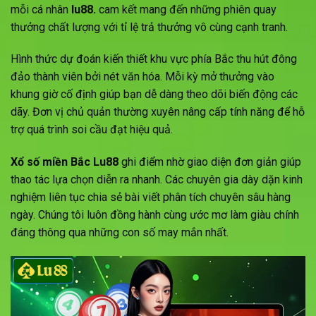
mỗi cá nhân
lu88.
cam kết mang đến những phiên quay
thưởng chất lượng với tỉ lệ trả thưởng vô cùng cạnh tranh.
Hình thức dự đoán kiến thiết khu vực phía Bắc thu hút đông
đảo thành viên bởi nét văn hóa. Mỗi kỳ mở thưởng vào
khung giờ cố định giúp bạn dễ dàng theo dõi biến động các
dãy. Đơn vị chủ quản thường xuyên nâng cấp tính năng để hỗ
trợ quá trình soi cầu đạt hiệu quả.
Xổ số miền Bắc Lu88
ghi điểm nhờ giao diện đơn giản giúp
thao tác lựa chọn diễn ra nhanh. Các chuyên gia dày dặn kinh
nghiệm liên tục chia sẻ bài viết phân tích chuyên sâu hàng
ngày. Chúng tôi luôn đồng hành cùng ước mơ làm giàu chính
đáng thông qua những con số may mắn nhất.