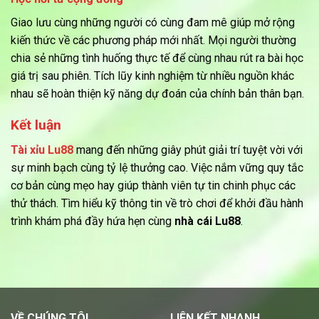
Giao lưu cùng những người có cùng đam mê giúp mở rộng
kiến thức về các phương pháp mới nhất. Mọi người thường
chia sẻ những tình huống thực tế để cùng nhau rút ra bài học
giá trị sau phiên. Tích lũy kinh nghiệm từ nhiều nguồn khác
nhau sẽ hoàn thiện kỹ năng dự đoán của chính bản thân bạn.
Kết luận
Tài xỉu Lu88
mang đến những giây phút giải trí tuyệt vời với
sự minh bạch cùng tỷ lệ thưởng cao. Việc nắm vững quy tắc
cơ bản cùng mẹo hay giúp thành viên tự tin chinh phục các
thử thách. Tìm hiểu kỹ thông tin về trò chơi để khởi đầu hành
trình khám phá đầy hứa hẹn cùng
nhà cái
Lu88
.
VỀ CHÚNG TÔI
LIÊN KẾT NHANH