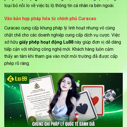
loại bỏ nỗi lo về việc bị lộ thông tin cá nhân ra bên ngoài.
Văn bản hợp pháp hóa từ chính phủ Curacao
Curacao cung cấp khung pháp lý linh hoạt nhưng vô cùng
chặt chẽ cho các doanh nghiệp cung cấp dịch vụ cược. Việc
sở hữu
giấy phép hoạt động Lu88
này giúp đơn vị dễ dàng
tiếp cận với những công nghệ mới. Khách hàng luôn cảm
thấy an tâm khi tham gia vào một môi trường đã được cấp
phép rõ ràng.