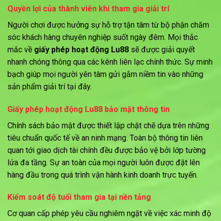
Quyền lợi của thành viên khi tham gia giải trí
Người chơi được hưởng sự hỗ trợ tận tâm từ bộ phận chăm
sóc khách hàng chuyên nghiệp suốt ngày đêm. Mọi thắc
mắc về
giấy phép hoạt động Lu88
sẽ được giải quyết
nhanh chóng thông qua các kênh liên lạc chính thức. Sự minh
bạch giúp mọi người yên tâm gửi gắm niềm tin vào những
sản phẩm giải trí tại đây.
Giấy phép hoạt động Lu88 bảo mật thông tin
Chính sách bảo mật được thiết lập chặt chẽ dựa trên những
tiêu chuẩn quốc tế về an ninh mạng. Toàn bộ thông tin liên
quan tới giao dịch tài chính đều được bảo vệ bởi lớp tường
lửa đa tầng. Sự an toàn của mọi người luôn được đặt lên
hàng đầu trong quá trình vận hành kinh doanh trực tuyến.
Kiểm soát độ tuổi tham gia tại nền tảng
Cơ quan cấp phép yêu cầu nghiêm ngặt về việc xác minh độ