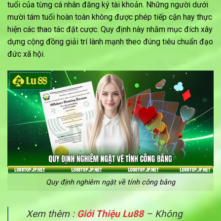
tuổi của từng cá nhân đăng ký tài khoản. Những người dưới
mười tám tuổi hoàn toàn không được phép tiếp cận hay thực
hiện các thao tác đặt cược. Quy định này nhằm mục đích xây
dựng cộng đồng giải trí lành mạnh theo đúng tiêu chuẩn đạo
đức xã hội.
Quy định nghiêm ngặt về tính công bằng
Xem thêm :
Giới Thiệu Lu88
– Không