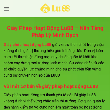
Bỏ
qua
nội
dung
Giấy Phép Hoạt Động Lu88 – Nền Tảng
Pháp Lý Minh Bạch
Giấy phép hoạt động Lu88
giữ vai trò then chốt trong việc
khẳng định giá trị thương hiệu giải trí hàng đầu. Đơn vị luôn
cam kết thực hiện đúng mọi quy chuẩn quốc tế khắt khe
nhằm xây dựng môi trường lành mạnh. Sự công nhận từ các
tổ chức quyền lực chứng minh cho sự phát triển bền vững
cùng sự chuyên nghiệp của
Lu88
.
Vài nét cơ bản về giấy phép hoạt động Lu88
Giấy phép hoạt động trở thành yếu tố cốt lõi giúp Lu88
khẳng định vị thế vững chắc trên thị trường. Cơ quan quản lý
tiến hành kiểm tra vô cùng nghiêm ngặt toàn bộ hoạt động