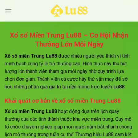
Bỏ
qua
nội
dung
Xổ số Miền Trung Lu88 – Cơ Hội Nhận
Thưởng Lớn Mỗi Ngày
Xổ số miền Trung Lu88
được nhiều người yêu thích vì tính
minh bạch cùng tỷ lệ trả thưởng cao. Hình thức này thu hút
lượng lớn thành viên tham gia mỗi ngày nhờ quy trình lựa
chọn đơn giản. Thành viên cá cược hãy thử vận may để sở
hữu những phần quà giá trị tại nền móng trực tuyến
Lu88
.
Khái quát cơ bản về xổ số miền Trung Lu88
Xổ số miền Trung Lu88
hoạt động dựa trên lịch quay
thưởng của các tỉnh thành thuộc khu vực miền trung. Quy mô
tổ chức chuyên nghiệp giúp mọi người nắm bắt nhanh chóng
lịch mở thưởng trong tuần cụ thể. Thương hiệu Lu88 cam kết