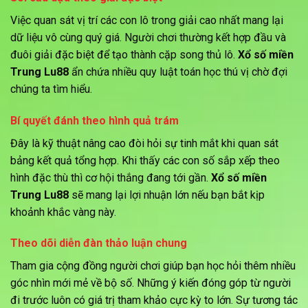
Việc quan sát vị trí các con lô trong giải cao nhất mang lại
dữ liệu vô cùng quý giá. Người chơi thường kết hợp đầu và
đuôi giải đặc biệt để tạo thành cặp song thủ lô.
Xổ số miền
Trung Lu88
ẩn chứa nhiều quy luật toán học thú vị chờ đợi
chúng ta tìm hiểu.
Bí quyết đánh theo hình quả trám
Đây là kỹ thuật nâng cao đòi hỏi sự tinh mắt khi quan sát
bảng kết quả tổng hợp. Khi thấy các con số sắp xếp theo
hình đặc thù thì cơ hội thắng đang tới gần.
Xổ số miền
Trung Lu88
sẽ mang lại lợi nhuận lớn nếu bạn bắt kịp
khoảnh khắc vàng này.
Theo dõi diễn đàn thảo luận chung
Tham gia cộng đồng người chơi giúp bạn học hỏi thêm nhiều
góc nhìn mới mẻ về bộ số. Những ý kiến đóng góp từ người
đi trước luôn có giá trị tham khảo cực kỳ to lớn. Sự tương tác