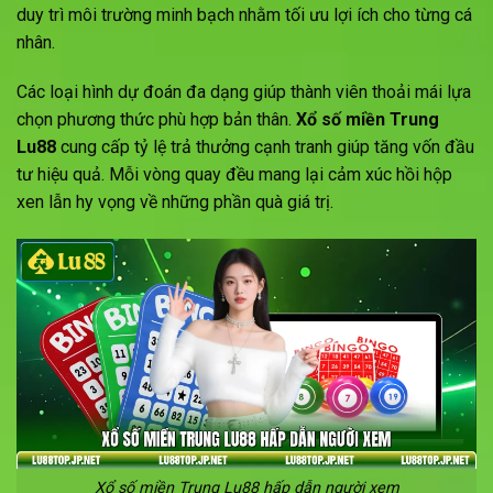
duy trì môi trường minh bạch nhằm tối ưu lợi ích cho từng cá
nhân.
Các loại hình dự đoán đa dạng giúp thành viên thoải mái lựa
chọn phương thức phù hợp bản thân.
Xổ số miền Trung
Lu88
cung cấp tỷ lệ trả thưởng cạnh tranh giúp tăng vốn đầu
tư hiệu quả. Mỗi vòng quay đều mang lại cảm xúc hồi hộp
xen lẫn hy vọng về những phần quà giá trị.
Xổ số miền Trung Lu88 hấp dẫn người xem