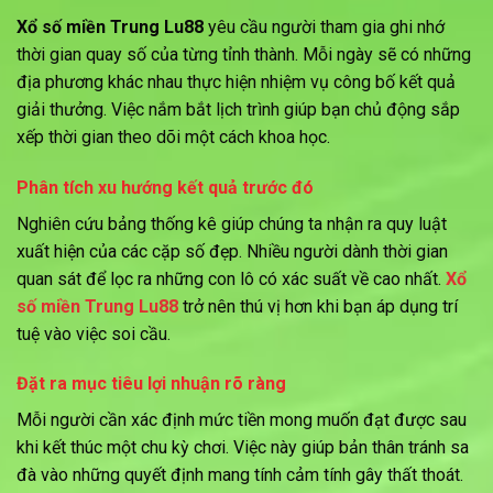
Xổ số miền Trung Lu88
yêu cầu người tham gia ghi nhớ
thời gian quay số của từng tỉnh thành. Mỗi ngày sẽ có những
địa phương khác nhau thực hiện nhiệm vụ công bố kết quả
giải thưởng. Việc nắm bắt lịch trình giúp bạn chủ động sắp
xếp thời gian theo dõi một cách khoa học.
Phân tích xu hướng kết quả trước đó
Nghiên cứu bảng thống kê giúp chúng ta nhận ra quy luật
xuất hiện của các cặp số đẹp. Nhiều người dành thời gian
quan sát để lọc ra những con lô có xác suất về cao nhất.
Xổ
số miền Trung Lu88
trở nên thú vị hơn khi bạn áp dụng trí
tuệ vào việc soi cầu.
Đặt ra mục tiêu lợi nhuận rõ ràng
Mỗi người cần xác định mức tiền mong muốn đạt được sau
khi kết thúc một chu kỳ chơi. Việc này giúp bản thân tránh sa
đà vào những quyết định mang tính cảm tính gây thất thoát.