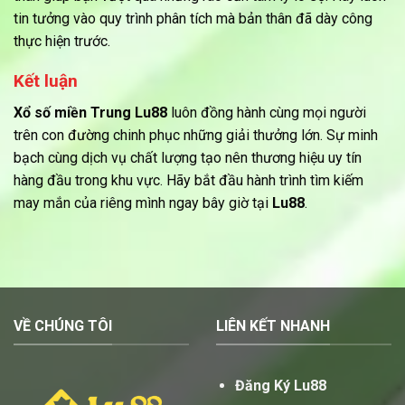
tin tưởng vào quy trình phân tích mà bản thân đã dày công
thực hiện trước.
Kết luận
Xổ số miền Trung Lu88
luôn đồng hành cùng mọi người
trên con đường chinh phục những giải thưởng lớn. Sự minh
bạch cùng dịch vụ chất lượng tạo nên thương hiệu uy tín
hàng đầu trong khu vực. Hãy bắt đầu hành trình tìm kiếm
may mắn của riêng mình ngay bây giờ tại
Lu88
.
VỀ CHÚNG TÔI
LIÊN KẾT NHANH
Đăng Ký Lu88