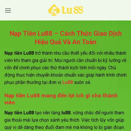
Bỏ
qua
nội
dung
Nạp Tiền Lu88 – Cách Thức Giao Dịch
Hiệu Quả Và An Toàn
Nạp tiền Lu88
trở thành nhu cầu thiết yếu đối với nhiều thành
viên khi tham gia giải trí. Mọi người cần chuẩn bị kỹ lưỡng về
vốn để chinh phục các thử thách kịch tính mỗi ngày. Chủ
động thực hiện chuyển khoản chuẩn xác giúp hành trình chinh
phục phần thưởng tại đơn vị
Lu88
suôn sẻ.
Nạp tiền Lu88 mang đến lợi ích gì cho thành
viên
Nạp tiền Lu88
tạo nền tảng
lu88.
vững chắc để người tham
gia thoải mái lựa chọn sảnh yêu thích. Việc tích lũy vốn giúp
quý vị dễ dàng theo đuổi đam mê mà không lo bị gián đoạn.