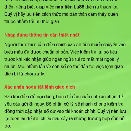
điểm riêng biệt giúp việc
nạp tiền Lu88
diễn ra thuận lợi.
Quý vị hãy ưu tiên cách thức mà bản thân cảm thấy quen
thuộc nhằm tối ưu thời gian.
Nhập đúng thông tin cần thiết nhất
Người thực hiện cần điền chính xác số tiền muốn chuyển vào
biểu mẫu đã được chuẩn bị sẵn. Việc kiểm tra lại số liệu
trước khi xác nhận giúp ngăn ngừa rủi ro mất mát ngoài ý
muốn. Mọi nhầm lẫn về con số có thể dẫn tới việc lệnh giao
dịch bị từ chối xử lý.
Xác nhận hoàn tất lệnh giao dịch
Sau khi điền đủ nội dung, bạn chỉ cần nhấn nút xác nhận để
yêu cầu gửi đi ngay. Bộ phận xử lý sẽ nhanh chóng kiểm tra
đồng thời cập nhật số dư vào tài khoản chính. Quý vị nên lưu
lại biên lai để đối chiếu nếu xảy ra những trường hợp cần hỗ
trợ.