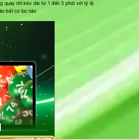
 quay chỉ kéo dài từ 1 đến 5 phút với tỷ lệ
o bất cứ lúc nào.