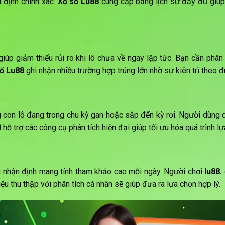
 định chính xác.
Xổ số Lu88
cung cấp bảng lịch sử đầy đủ giúp v
giúp giảm thiểu rủi ro khi lô chưa về ngay lập tức. Bạn cần phân
ố Lu88
ghi nhận nhiều trường hợp trúng lớn nhờ sự kiên trì theo 
 con lô đang trong chu kỳ gan hoặc sắp đến kỳ rơi. Người dùng 
8
hỗ trợ các công cụ phân tích hiện đại giúp tối ưu hóa quá trình l
c nhận định mang tính tham khảo cao mỗi ngày. Người chơi
lu88.
iệu thu thập với phân tích cá nhân sẽ giúp đưa ra lựa chọn hợp lý.