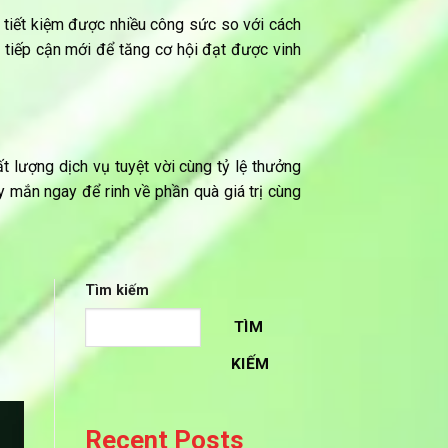
ẽ tiết kiệm được nhiều công sức so với cách
 tiếp cận mới để tăng cơ hội đạt được vinh
 lượng dịch vụ tuyệt vời cùng tỷ lệ thưởng
y mắn ngay để rinh về phần quà giá trị cùng
Tìm kiếm
TÌM
KIẾM
Recent Posts