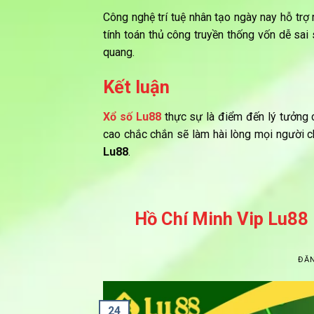
Công nghệ trí tuệ nhân tạo ngày nay hỗ trợ 
tính toán thủ công truyền thống vốn dễ sai
quang.
Kết luận
Xổ số Lu88
thực sự là điểm đến lý tưởng c
cao chắc chắn sẽ làm hài lòng mọi người ch
Lu88
.
Hồ Chí Minh Vip Lu88
ĐĂ
24