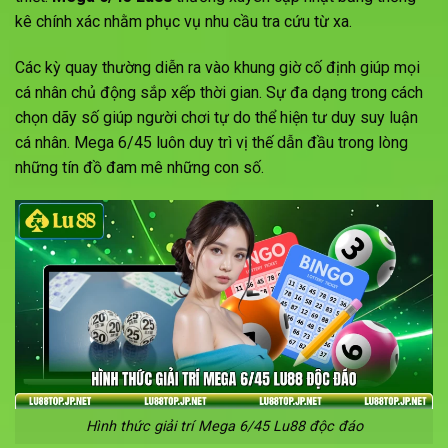
kê chính xác nhằm phục vụ nhu cầu tra cứu từ xa.
Các kỳ quay thường diễn ra vào khung giờ cố định giúp mọi
cá nhân chủ động sắp xếp thời gian. Sự đa dạng trong cách
chọn dãy số giúp người chơi tự do thể hiện tư duy suy luận
cá nhân. Mega 6/45 luôn duy trì vị thế dẫn đầu trong lòng
những tín đồ đam mê những con số.
Hình thức giải trí Mega 6/45 Lu88 độc đáo