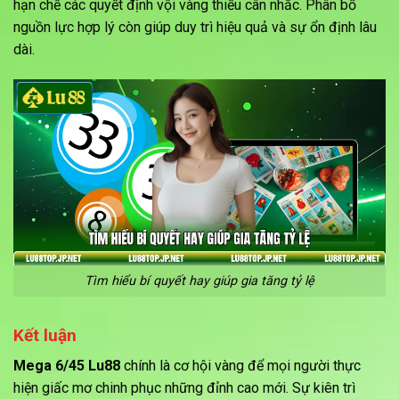
hạn chế các quyết định vội vàng thiếu cân nhắc. Phân bổ
nguồn lực hợp lý còn giúp duy trì hiệu quả và sự ổn định lâu
dài.
Tìm hiểu bí quyết hay giúp gia tăng tỷ lệ
Kết luận
Mega 6/45 Lu88
chính là cơ hội vàng để mọi người thực
hiện giấc mơ chinh phục những đỉnh cao mới. Sự kiên trì