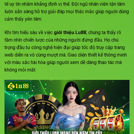
tế uy tín nhằm khẳng định vị thế. Đội ngũ nhân viên tận tâm
luôn sẵn sàng hỗ trợ giải đáp mọi thắc mắc giúp người dùng
cảm thấy yên tâm.
Khi tìm hiểu sâu về việc
giới thiệu Lu88
, chúng ta thấy rõ
tầm nhìn chiến lược của những người đứng đầu. Họ chú
trọng đầu tư công nghệ hiện đại giúp tốc độ truy cập trang
web diễn ra vô cùng mượt mà. Giao diện thiết kế thông minh
với màu sắc hài hòa giúp người xem dễ dàng thao tác mà
không mỏi mắt.