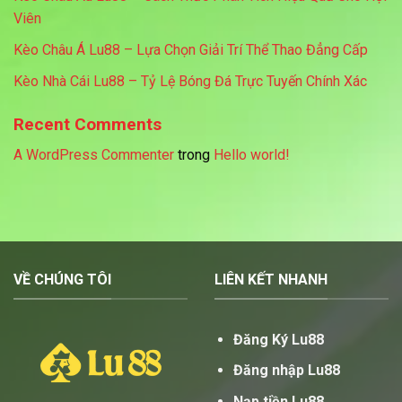
Viên
Kèo Châu Á Lu88 – Lựa Chọn Giải Trí Thể Thao Đẳng Cấp
Kèo Nhà Cái Lu88 – Tỷ Lệ Bóng Đá Trực Tuyến Chính Xác
Recent Comments
A WordPress Commenter
trong
Hello world!
VỀ CHÚNG TÔI
LIÊN KẾT NHANH
Đăng Ký Lu88
Đăng nhập Lu88
Nạp tiền Lu88