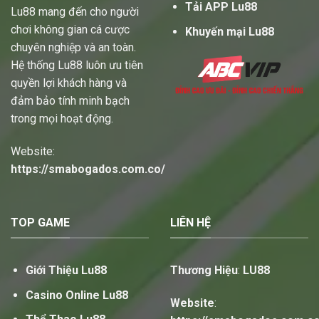
Tải APP Lu88
Lu88 mang đến cho người
chơi không gian cá cược
Khuyến mại Lu88
chuyên nghiệp và an toàn.
Hệ thống Lu88 luôn ưu tiên
quyền lợi khách hàng và
đảm bảo tính minh bạch
trong mọi hoạt động.
Website:
https://smabogados.com.co/
TOP GAME
LIÊN HỆ
Giới Thiệu Lu88
Thương Hiệu
:
LU88
Casino Online Lu88
Website
: