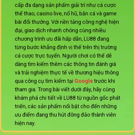
cấp đa dạng sản phẩm giải trí như cá cược
thể thao, casino live, nổ hũ, bắn cá và game
bài đổi thưởng. Với nền tảng công nghệ hiện
đại, giao dịch nhanh chóng cùng nhiều
chương trình ưu đãi hấp dẫn, LU88 đang
từng bước khẳng định vị thế trên thị trường
cá cược trực tuyến. Người chơi có thể dễ
dàng tìm kiếm thêm các thông tin đánh giá
và trải nghiệm thực tế về thương hiệu thông
qua công cụ tìm kiếm tại
Google
trước khi
tham gia. Trong bài viết dưới đây, hãy cùng
khám phá chi tiết về LU88 từ nguồn gốc phát
triển, các sản phẩm nổi bật cho đến những
ưu điểm đang thu hút đông đảo thành viên
hiện nay.