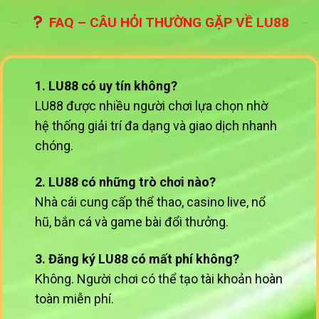
>>>>: Link vào nhà cái chính
FAQ – CÂU HỎI THƯỜNG GẶP VỀ LU88
thức:
https://smabogados.com.co/
không chặn 2026!
1. LU88 có uy tín không?
LU88 được nhiều người chơi lựa chọn nhờ
hệ thống giải trí đa dạng và giao dịch nhanh
chóng.
2. LU88 có những trò chơi nào?
Nhà cái cung cấp thể thao, casino live, nổ
hũ, bắn cá và game bài đổi thưởng.
3. Đăng ký LU88 có mất phí không?
Không. Người chơi có thể tạo tài khoản hoàn
toàn miễn phí.