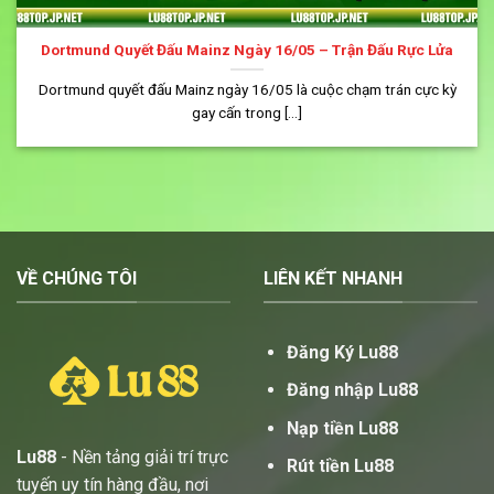
Dortmund Quyết Đấu Mainz Ngày 16/05 – Trận Đấu Rực Lửa
Dortmund quyết đấu Mainz ngày 16/05 là cuộc chạm trán cực kỳ
gay cấn trong [...]
VỀ CHÚNG TÔI
LIÊN KẾT NHANH
Đăng Ký Lu88
Đăng nhập Lu88
Nạp tiền Lu88
Lu88
- Nền tảng giải trí trực
Rút tiền Lu88
tuyến uy tín hàng đầu, nơi