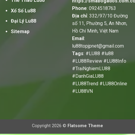
Thể Thao Lu88
https://smabogados.com.co
Phone
: 0924518763
Xổ Số Lu88
Địa chỉ
: 332/97/10 Đường
Đại Lý Lu88
số 11, Phường 5, An Nhơn,
Hồ Chí Minh, Việt Nam
Sitemap
Email
:
lu88topjpnet@gmail.com
Tags
: #LU88 #lu88
#LU88Review #LU88Info
#TraiNghiemLU88
#DanhGiaLU88
#LU88Trend #LU88Online
#LU88VN
Copyright 2026 ©
Flatsome Theme