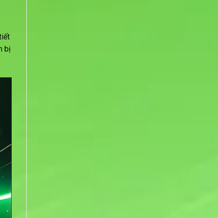
iết
n bị