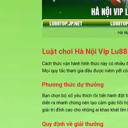
Hà Nộ
Luật chơi Hà Nội Vip Lu88
Cách thức vận hành hình thức này có nhiều
Mọi quy tắc tham gia đều được niêm yết cô
Phương thức dự thưởng
Bạn chọn bộ số yêu thích rồi tiến hành đặt 
diễn ra nhanh chóng nên tạo cảm giác hồi h
giải trí đỉnh cao cho những ai khao khát tìm
Quy định về giải thưởng