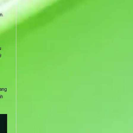
n.
u
ỡ
rang
nh