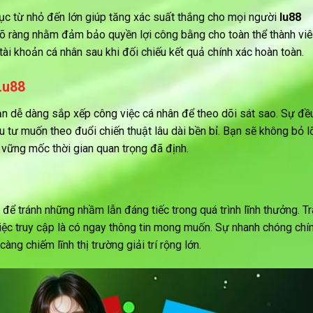
ục từ nhỏ đến lớn giúp tăng xác suất thắng cho mọi người
lu88
rõ ràng nhằm đảm bảo quyền lợi công bằng cho toàn thể thành viê
ài khoản cá nhân sau khi đối chiếu kết quả chính xác hoàn toàn.
Lu88
ạn dễ dàng sắp xếp công việc cá nhân để theo dõi sát sao. Sự đề
 tư muốn theo đuổi chiến thuật lâu dài bền bỉ. Bạn sẽ không bỏ l
vững mốc thời gian quan trọng đã định.
 để tránh những nhầm lẫn đáng tiếc trong quá trình lĩnh thưởng. T
iệc truy cập là có ngay thông tin mong muốn. Sự nhanh chóng chí
càng chiếm lĩnh thị trường giải trí rộng lớn.