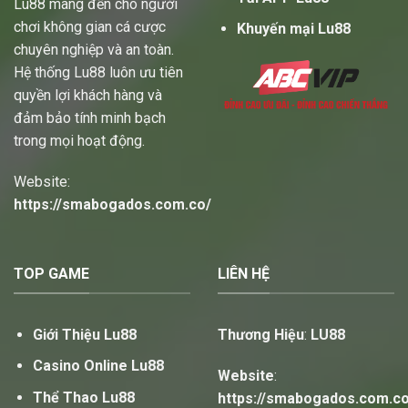
Lu88 mang đến cho người
chơi không gian cá cược
Khuyến mại Lu88
chuyên nghiệp và an toàn.
Hệ thống Lu88 luôn ưu tiên
quyền lợi khách hàng và
đảm bảo tính minh bạch
trong mọi hoạt động.
Website:
https://smabogados.com.co/
TOP GAME
LIÊN HỆ
Giới Thiệu Lu88
Thương Hiệu
:
LU88
Casino Online Lu88
Website
:
Thể Thao Lu88
https://smabogados.com.co