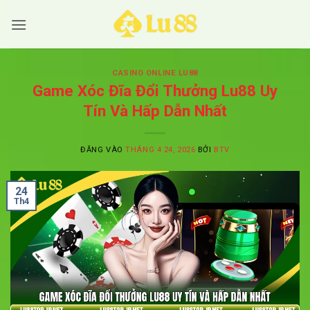
Bỏ
qua
nội
dung
CASINO ONLINE LU88
Game Xóc Đĩa Đổi Thưởng Lu88 Uy
Tín Và Hấp Dẫn Nhất
ĐĂNG VÀO
THÁNG 4 24, 2026
BỞI
BTV
24
Th4