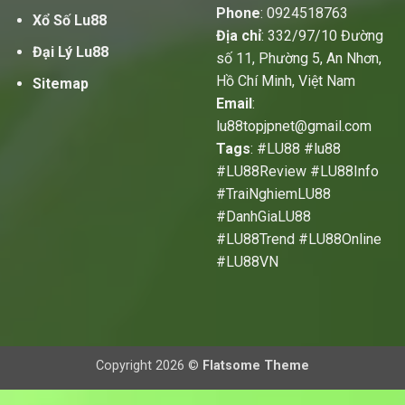
Phone
: 0924518763
Xổ Số Lu88
Địa chỉ
: 332/97/10 Đường
Đại Lý Lu88
số 11, Phường 5, An Nhơn,
Hồ Chí Minh, Việt Nam
Sitemap
Email
:
lu88topjpnet@gmail.com
Tags
: #LU88 #lu88
#LU88Review #LU88Info
#TraiNghiemLU88
#DanhGiaLU88
#LU88Trend #LU88Online
#LU88VN
Copyright 2026 ©
Flatsome Theme