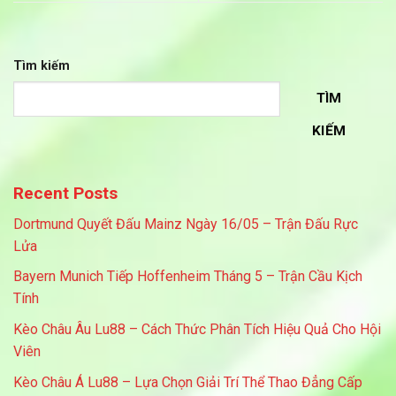
Tìm kiếm
TÌM
KIẾM
Recent Posts
Dortmund Quyết Đấu Mainz Ngày 16/05 – Trận Đấu Rực
Lửa
Bayern Munich Tiếp Hoffenheim Tháng 5 – Trận Cầu Kịch
Tính
Kèo Châu Âu Lu88 – Cách Thức Phân Tích Hiệu Quả Cho Hội
Viên
Kèo Châu Á Lu88 – Lựa Chọn Giải Trí Thể Thao Đẳng Cấp