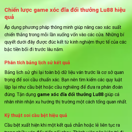
Chiến lược game xóc đĩa đổi thưởng Lu88 hiệu
quả
Áp dụng phương pháp thông minh giúp nâng cao xác suất
chiến thắng trong mỗi lần xuống vốn vào các cửa. Những bí
quyết dưới đây được đúc kết từ kinh nghiệm thực tế của các
bậc tiền bối đi trước lâu năm.
Phân tích bảng lịch sử kết quả
Bảng lịch sử ghi lại toàn bộ dữ liệu ván trước là cơ sở quan
trọng để soi cầu chuẩn xác. Bạn nên tìm kiếm các quy luật
lặp lại như cầu bệt hoặc cầu nghiêng để đưa ra phán đoán
đúng. Tận dụng
game xóc đĩa đổi thưởng Lu88
giúp cá
nhân nhìn nhận xu hướng thị trường một cách tổng quan nhất.
Kỹ thuật soi cầu bệt hiệu quả
Cầu bệt xuất hiện khi một kết quả chẵn hoặc lẻ liên tục ra