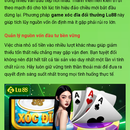
trong nhiều ván đấu tiếp nối nhau. Thành viên nên kiên trì đi
theo mạch đó cho tới lúc tín hiệu đảo chiều mới bắt đầu
dừng lại. Phương pháp
game xóc đĩa đổi thưởng Lu88
này
giúp tích lũy nguồn vốn ổn định mà ít gặp phải rủi ro lớn.
Quản lý nguồn vốn đầu tư bền vững
Việc chia nhỏ số tiền vào nhiều lượt khác nhau giúp giảm
thiểu tổn thất nếu chẳng may gặp vận đen. Bạn tuyệt đối
không nên đặt hết tất cả tài sản vào duy nhất một lần vì tính
chất rủi ro. Hãy luôn giữ vững tinh thần thoải mái để đưa ra
quyết định sáng suốt nhất trong mọi tình huống thực tế.