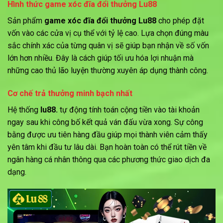
Hình thức game xóc đĩa đổi thưởng Lu88
Sản phẩm
game xóc đĩa đổi thưởng Lu88
cho phép đặt
vốn vào các cửa vị cụ thể với tỷ lệ cao. Lựa chọn đúng màu
sắc chính xác của từng quân vị sẽ giúp bạn nhận về số vốn
lớn hơn nhiều. Đây là cách giúp tối ưu hóa lợi nhuận mà
những cao thủ lão luyện thường xuyên áp dụng thành công.
Cơ chế trả thưởng minh bạch nhất
Hệ thống
lu88.
tự động tính toán cộng tiền vào tài khoản
ngay sau khi công bố kết quả ván đấu vừa xong. Sự công
bằng được ưu tiên hàng đầu giúp mọi thành viên cảm thấy
yên tâm khi đầu tư lâu dài. Bạn hoàn toàn có thể rút tiền về
ngân hàng cá nhân thông qua các phương thức giao dịch đa
dạng.