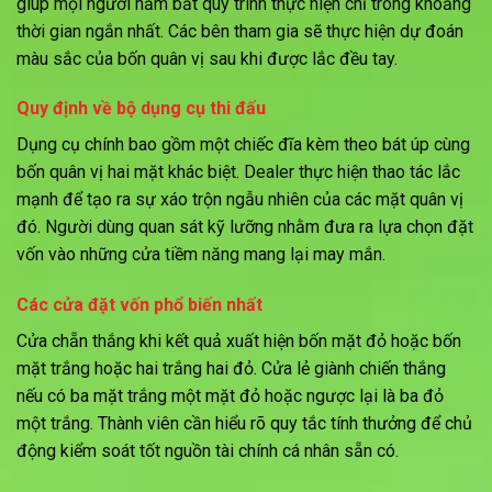
giúp mọi người nắm bắt quy trình thực hiện chỉ trong khoảng
thời gian ngắn nhất. Các bên tham gia sẽ thực hiện dự đoán
màu sắc của bốn quân vị sau khi được lắc đều tay.
Quy định về bộ dụng cụ thi đấu
Dụng cụ chính bao gồm một chiếc đĩa kèm theo bát úp cùng
bốn quân vị hai mặt khác biệt. Dealer thực hiện thao tác lắc
mạnh để tạo ra sự xáo trộn ngẫu nhiên của các mặt quân vị
đó. Người dùng quan sát kỹ lưỡng nhằm đưa ra lựa chọn đặt
vốn vào những cửa tiềm năng mang lại may mắn.
Các cửa đặt vốn phổ biến nhất
Cửa chẵn thắng khi kết quả xuất hiện bốn mặt đỏ hoặc bốn
mặt trắng hoặc hai trắng hai đỏ. Cửa lẻ giành chiến thắng
nếu có ba mặt trắng một mặt đỏ hoặc ngược lại là ba đỏ
một trắng. Thành viên cần hiểu rõ quy tắc tính thưởng để chủ
động kiểm soát tốt nguồn tài chính cá nhân sẵn có.