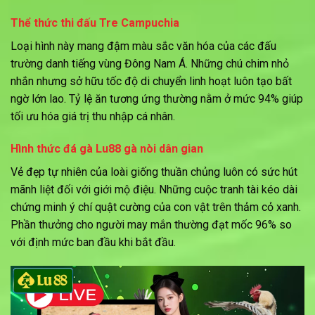
Thể thức thi đấu Tre Campuchia
Loại hình này mang đậm màu sắc văn hóa của các đấu
trường danh tiếng vùng Đông Nam Á. Những chú chim nhỏ
nhắn nhưng sở hữu tốc độ di chuyển linh hoạt luôn tạo bất
ngờ lớn lao. Tỷ lệ ăn tương ứng thường nằm ở mức 94% giúp
tối ưu hóa giá trị thu nhập cá nhân.
Hình thức đá gà Lu88 gà nòi dân gian
Vẻ đẹp tự nhiên của loài giống thuần chủng luôn có sức hút
mãnh liệt đối với giới mộ điệu. Những cuộc tranh tài kéo dài
chứng minh ý chí quật cường của con vật trên thảm cỏ xanh.
Phần thưởng cho người may mắn thường đạt mốc 96% so
với định mức ban đầu khi bắt đầu.